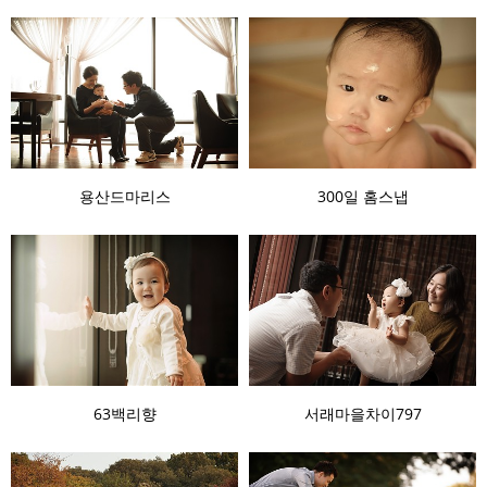
용산드마리스
300일 홈스냅
63백리향
서래마을차이797