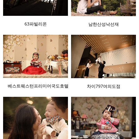
63파빌리온
남한산성낙선재
베스트웨스턴프리미어국도호텔
차이797여의도점