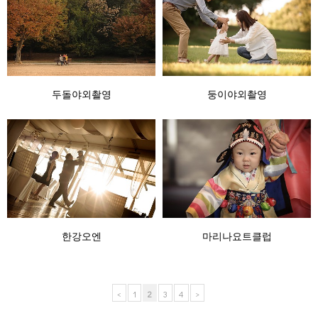
두돌야외촬영
둥이야외촬영
한강오엔
마리나요트클럽
<
1
2
3
4
>