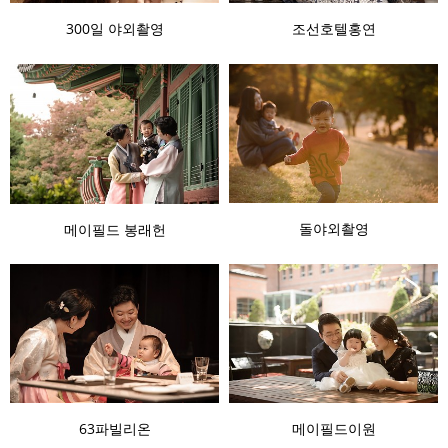
300일 야외촬영
조선호텔홍연
돌야외촬영
메이필드 봉래헌
63파빌리온
메이필드이원