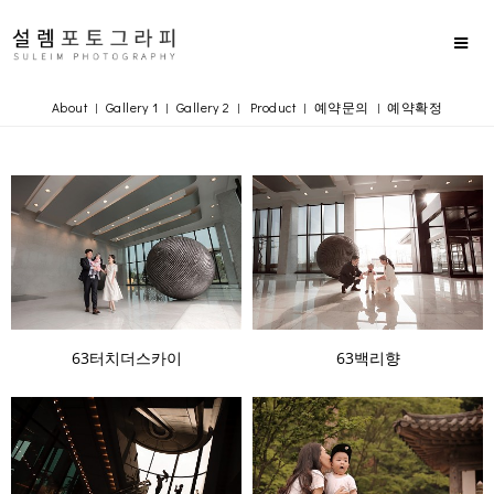
About
Gallery 1
Gallery 2
Product
예약문의
예약확정
|
|
|
|
|
63터치더스카이
63백리향